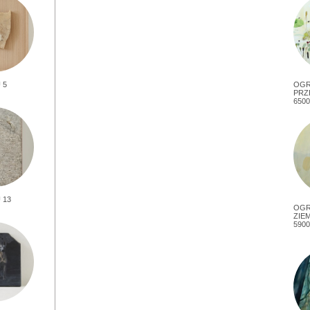
 5
OG
PRZ
6500
 13
OGR
ZIEM
5900