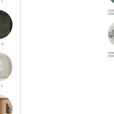
 7
FOR
6300
 12
HOR
2000
 9