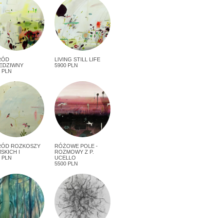
RÓD
LIVING STILL LIFE
EDZIWNY
5900 PLN
 PLN
ÓD ROZKOSZY
RÓŻOWE POLE -
SKICH I
ROZMOWY Z P.
 PLN
UCELLO
5500 PLN