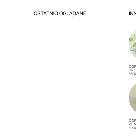
OSTATNIO OGLĄDANE
IN
OG
PRZ
6500
OGR
ZIEM
5900