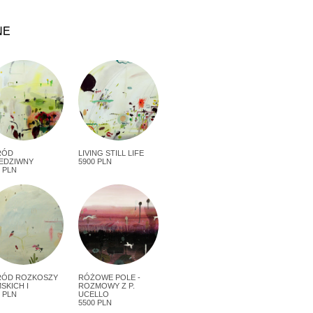
NE
RÓD
LIVING STILL LIFE
EDZIWNY
5900 PLN
 PLN
ÓD ROZKOSZY
RÓŻOWE POLE -
SKICH I
ROZMOWY Z P.
 PLN
UCELLO
5500 PLN