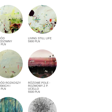
RÓD
LIVING STILL LIFE
EDZIWNY
5900 PLN
 PLN
ÓD ROZKOSZY
RÓŻOWE POLE -
SKICH I
ROZMOWY Z P.
 PLN
UCELLO
5500 PLN