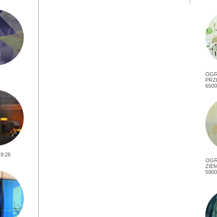
OG
PRZ
6500
9:26
OGR
ZIEM
5900