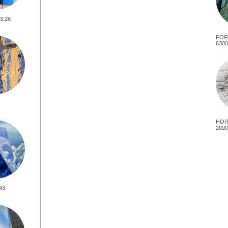
3:26
FOR
6300
HOR
2000
43