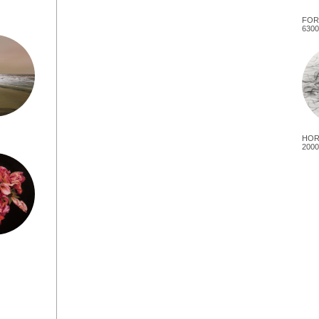
FOR
6300
HOR
2000