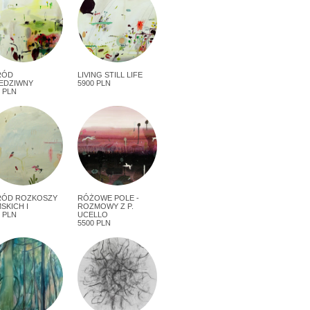
RÓD
LIVING STILL LIFE
EDZIWNY
5900 PLN
 PLN
ÓD ROZKOSZY
RÓŻOWE POLE -
SKICH I
ROZMOWY Z P.
 PLN
UCELLO
5500 PLN