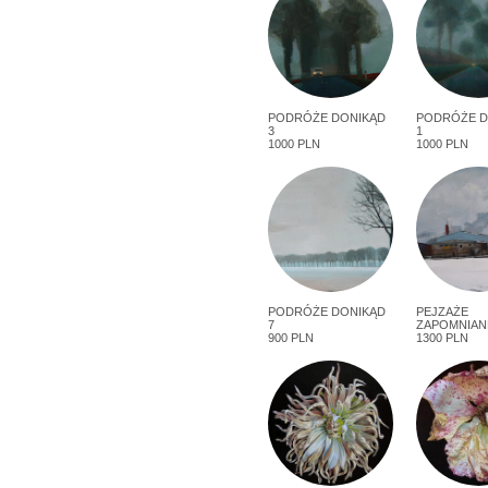
PODRÓŻE DONIKĄD
PODRÓŻE D
3
1
1000 PLN
1000 PLN
PODRÓŻE DONIKĄD
PEJZAŻE
7
ZAPOMNIAN
900 PLN
1300 PLN