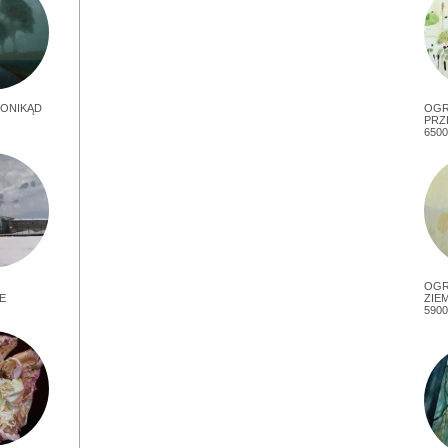
ONIKĄD
OG
PRZ
6500
OGR
E
ZIEM
5900